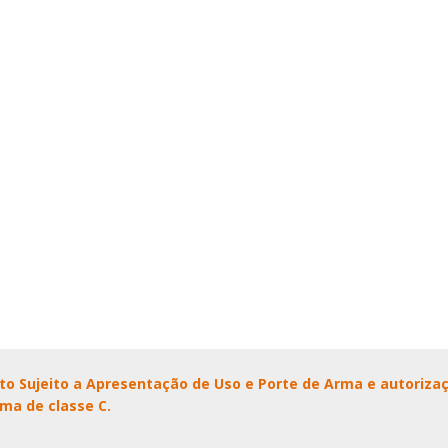
to Sujeito a Apresentação de Uso e Porte de Arma e autoriza
ma de classe C.