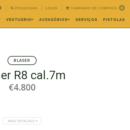
0
PESQUISAR
LOGIN
CARRINHO DE COMPRAS
VESTUÁRIO
ACESSÓRIOS
SERVIÇOS
PISTOLAS
BLASER
ser R8 cal.7m
€4.800
MAIS DETALHES