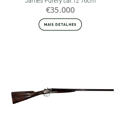
James Purery cal.12 76cm
€35.000
MAIS DETALHES