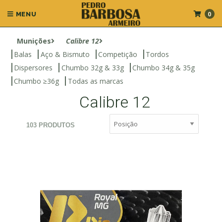
0
MENU
Munições
Calibre 12
Balas
Aço & Bismuto
Competição
Tordos
Dispersores
Chumbo 32g & 33g
Chumbo 34g & 35g
Chumbo ≥36g
Todas as marcas
Calibre 12
103 PRODUTOS