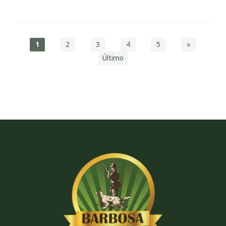
1
2
3
4
5
»
Último