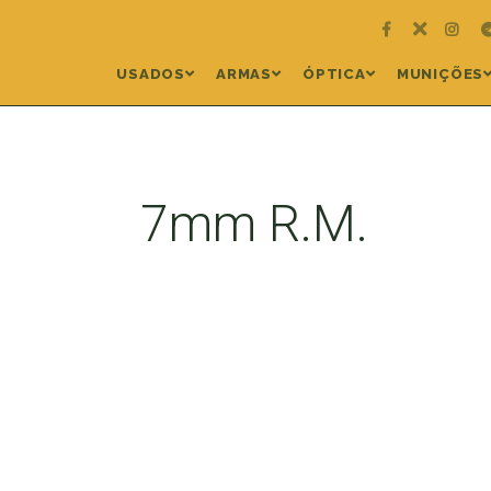
USADOS
ARMAS
ÓPTICA
MUNIÇÕES
7mm R.M.