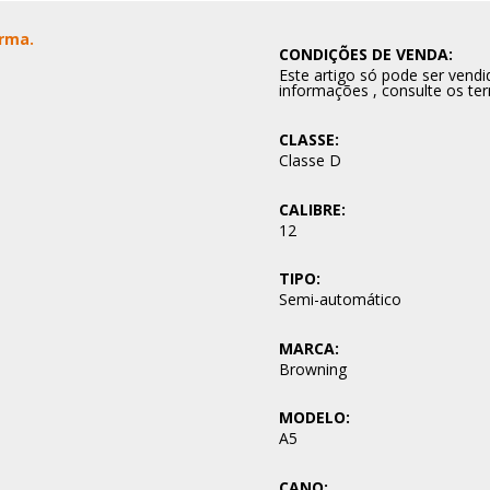
Arma.
CONDIÇÕES DE VENDA:
Este artigo só pode ser ven
informações , consulte os te
CLASSE:
Classe D
CALIBRE:
12
TIPO:
Semi-automático
MARCA:
Browning
MODELO:
A5
CANO: