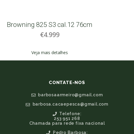
Browning 825 S3 cal.12 76cm
B
€4.999
Veja mais detalhes
CONTATE-NOS
barbosaarmeiro@gmail.com
barbosa.cacaepesca@gmail.com
Telefone:
253 951 268
Chamada para rede fixa nacional
Pedro Barbosa: