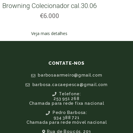
Browning Colecionador cal.30.06
Bro
€6.000
Veja mais detalhes
CONTATE-NOS
barbosaarmeiro@gmail.com
barbosa.cacaepesca@gmail.com
Telefone:
253 951 268
Chamada para rede fixa nacional
Pedro Barbosa:
934 388 721
Chamada para rede móvel nacional
Rua de Bouçós, 203