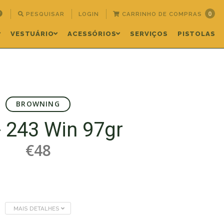
0
PESQUISAR
LOGIN
CARRINHO DE COMPRAS
VESTUÁRIO
ACESSÓRIOS
SERVIÇOS
PISTOLAS
BROWNING
- 243 Win 97gr
€48
MAIS DETALHES