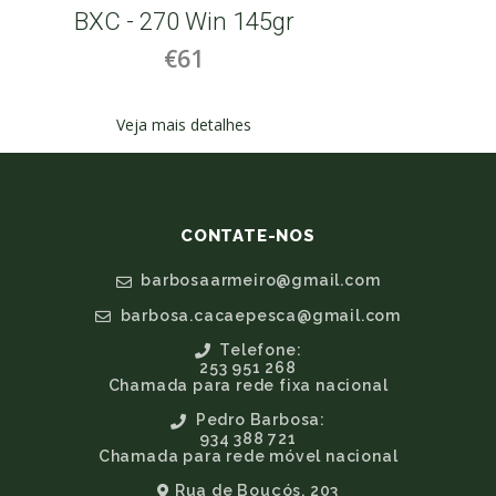
BXC - 270 Win 145gr
€61
Veja mais detalhes
CONTATE-NOS
barbosaarmeiro@gmail.com
barbosa.cacaepesca@gmail.com
Telefone:
253 951 268
Chamada para rede fixa nacional
Pedro Barbosa:
934 388 721
Chamada para rede móvel nacional
Rua de Bouçós, 203