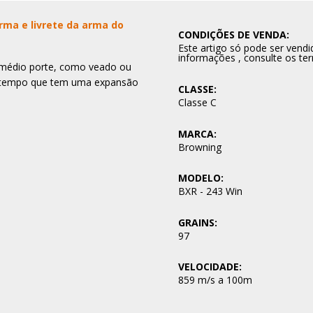
rma e livrete da arma do
CONDIÇÕES DE VENDA:
Este artigo só pode ser ven
informações , consulte os te
 médio porte, como veado ou
mo tempo que tem uma expansão
CLASSE:
Classe C
MARCA:
Browning
MODELO:
BXR - 243 Win
GRAINS:
97
VELOCIDADE:
859 m/s a 100m