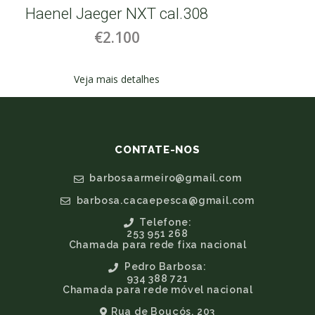
Haenel Jaeger NXT cal.308
€2.100
Veja mais detalhes
CONTATE-NOS
barbosaarmeiro@gmail.com
barbosa.cacaepesca@gmail.com
Telefone:
253 951 268
Chamada para rede fixa nacional
Pedro Barbosa:
934 388 721
Chamada para rede móvel nacional
Rua de Bouçós, 203