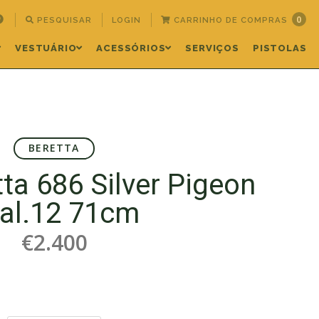
0
PESQUISAR
LOGIN
CARRINHO DE COMPRAS
VESTUÁRIO
ACESSÓRIOS
SERVIÇOS
PISTOLAS
BERETTA
tta 686 Silver Pigeon
cal.12 71cm
€2.400