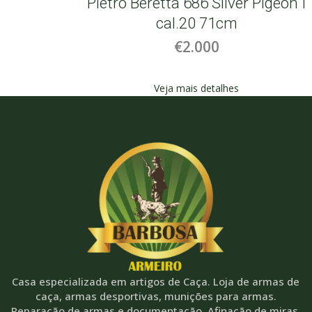
igeon
Pietro Beretta 686 Silver Pigeon I
cal.20 71cm
€2.000
Veja mais detalhes
Casa especializada em artigos de Caça. Loja de armas de
caça, armas desportivas, munições para armas.
Reparação de armas e documentação. Afinação de miras,