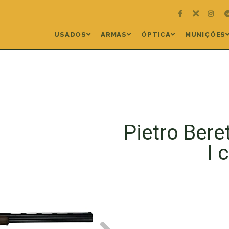
USADOS
ARMAS
ÓPTICA
MUNIÇÕES
Pietro Bere
I 