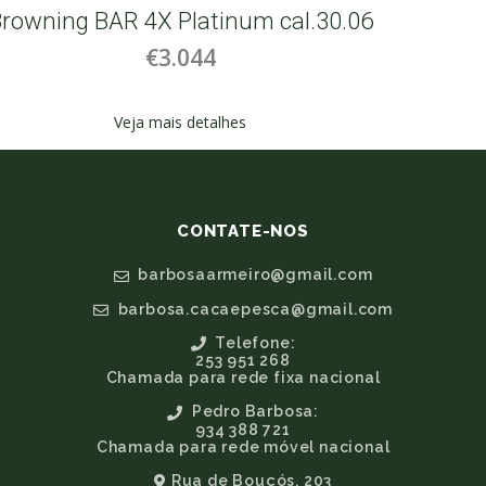
rowning BAR 4X Platinum cal.30.06
Winch
€3.044
Veja mais detalhes
CONTATE-NOS
barbosaarmeiro@gmail.com
barbosa.cacaepesca@gmail.com
Telefone:
253 951 268
Chamada para rede fixa nacional
Pedro Barbosa:
934 388 721
Chamada para rede móvel nacional
Rua de Bouçós, 203