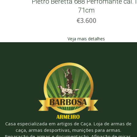
mance
Pietro Beretta 688 Perfomante cal.
71cm
€3.600
Veja mais detalhes
Casa especializada em artigos de Caça. Loja de armas de
caça, armas desportivas, munições para armas.
Reparação de armas e documentação. Afinação de miras,