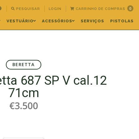
0
PESQUISAR
LOGIN
CARRINHO DE COMPRAS
VESTUÁRIO
ACESSÓRIOS
SERVIÇOS
PISTOLAS
BERETTA
etta 687 SP V cal.12
71cm
€3.500