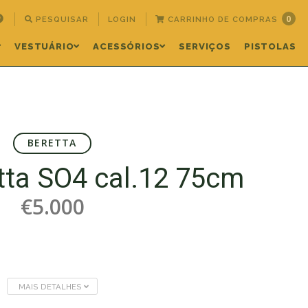
0
PESQUISAR
LOGIN
CARRINHO DE COMPRAS
VESTUÁRIO
ACESSÓRIOS
SERVIÇOS
PISTOLAS
BERETTA
etta SO4 cal.12 75cm
€5.000
MAIS DETALHES