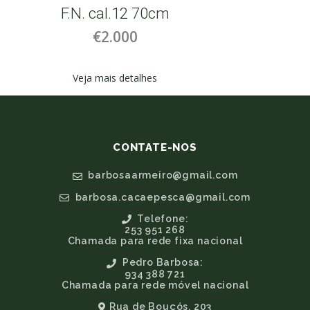
F.N. cal.12 70cm
Berett
€2.000
Veja mais detalhes
CONTATE-NOS
barbosaarmeiro@gmail.com
barbosa.cacaepesca@gmail.com
Telefone:
253 951 268
Chamada para rede fixa nacional
Pedro Barbosa:
934 388 721
Chamada para rede móvel nacional
Rua de Bouçós, 203