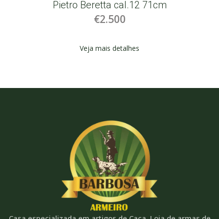
Pietro Beretta cal.12 71cm
€2.500
Veja mais detalhes
Casa especializada em artigos de Caça. Loja de armas de