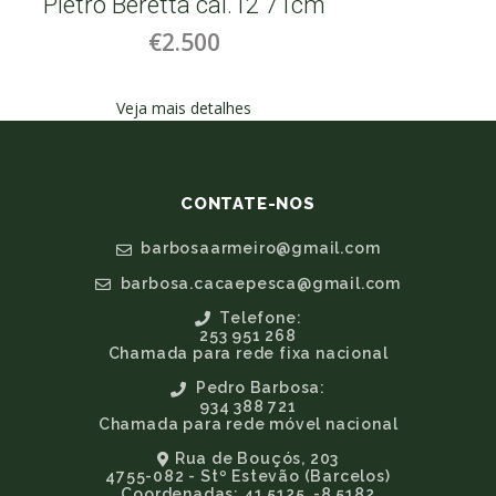
Pietro Beretta cal.12 71cm
Pietro
€2.500
Veja mais detalhes
CONTATE-NOS
barbosaarmeiro@gmail.com
barbosa.cacaepesca@gmail.com
Telefone:
253 951 268
Chamada para rede fixa nacional
Pedro Barbosa:
934 388 721
Chamada para rede móvel nacional
Rua de Bouçós, 203
4755-082 - Stº Estevão (Barcelos)
Coordenadas: 41.5125, -8.5182