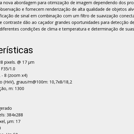
 nova abordagem para otimização de imagem dependendo dos pro
bservação e fornecem renderização de alta qualidade de objetos alv
ificação de sinal em combinação com um filtro de suavização conect
o e contraste dão ao caçador grandes oportunidades para detecção d
diferentes condições de clima e temperatura e determinação de suas
erísticas
8 pixels. @ 17 µm
 F35/1.0
2 - 8 (zoom x4)
o (HxV), graus/m@100m: 10,7х8/18,2
ção, m: 1300
igerado
els: 384x288
xel, µm: 17
0