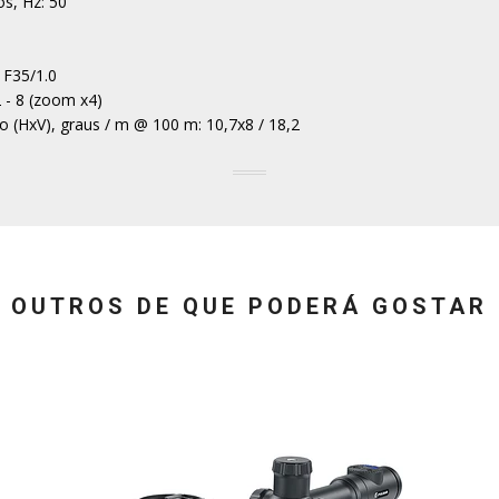
s, Hz: 50
 F35/1.0
2 - 8 (zoom x4)
 (HxV), graus / m @ 100 m: 10,7х8 / 18,2
OUTROS DE QUE PODERÁ GOSTAR