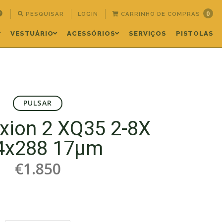
0
PESQUISAR
LOGIN
CARRINHO DE COMPRAS
VESTUÁRIO
ACESSÓRIOS
SERVIÇOS
PISTOLAS
PULSAR
Axion 2 XQ35 2-8X
4x288 17µm
€1.850