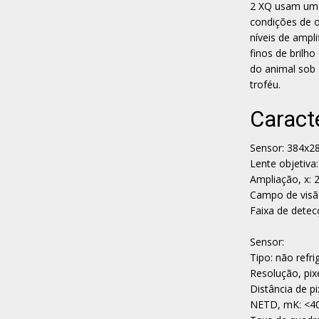
2 XQ usam uma
condições de o
níveis de ampl
finos de brilh
do animal sob 
troféu.
Caract
Sensor: 384x28
Lente objetiva:
Ampliação, x: 
Campo de visã
Faixa de detec
Sensor:
Tipo: não refr
Resolução, pix
Distância de pi
NETD, mK: <4