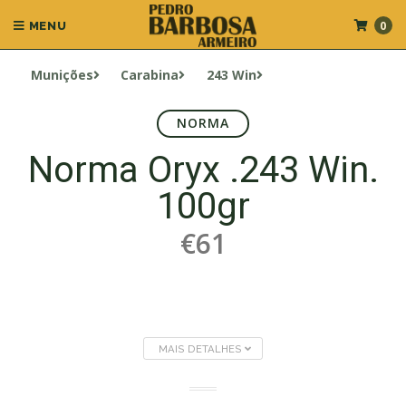
0
MENU
Munições
Carabina
243 Win
NORMA
Norma Oryx .243 Win.
100gr
€61
MAIS DETALHES