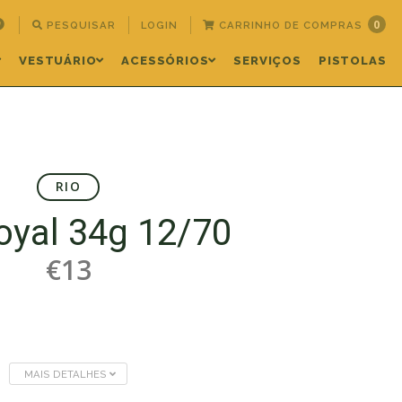
0
PESQUISAR
LOGIN
CARRINHO DE COMPRAS
VESTUÁRIO
ACESSÓRIOS
SERVIÇOS
PISTOLAS
RIO
oyal 34g 12/70
€13
MAIS DETALHES