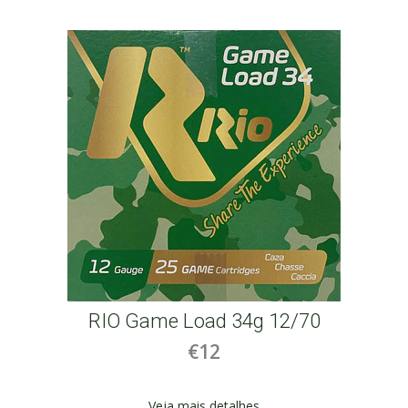
4g 12/70
RIO 41 Oro 34g 12/70
€12
es
Veja mais detalhes