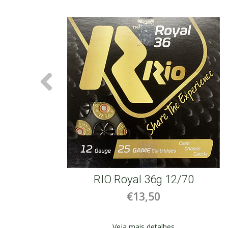
l 36g 12/70
RIO Game Load 3
3,50
€12
is detalhes
Veja mais detalh