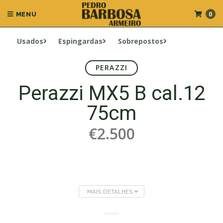
0
MENU
Usados
Espingardas
Sobrepostos
PERAZZI
Perazzi MX5 B cal.12
75cm
€2.500
MAIS DETALHES