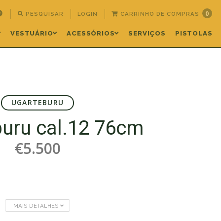
0
PESQUISAR
LOGIN
CARRINHO DE COMPRAS
VESTUÁRIO
ACESSÓRIOS
SERVIÇOS
PISTOLAS
UGARTEBURU
uru cal.12 76cm
€5.500
MAIS DETALHES