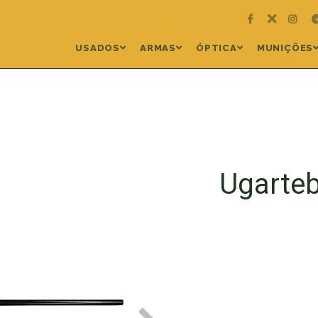
USADOS
ARMAS
ÓPTICA
MUNIÇÕES
Ugarteb