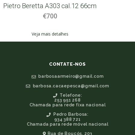
Pietro Beretta A303 cal.12 66cm
L
€700
Veja mais detalhes
CONTATE-NOS
barbosaarmeiro@gmail.com
barbosa.cacaepesca@gmail.com
Telefone:
253 951 268
Chamada para rede fixa nacional
Pedro Barbosa:
934 388 721
Chamada para rede móvel nacional
Rua de Bouçós, 203