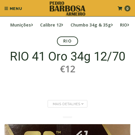
0
MENU
Munições
Calibre 12
Chumbo 34g & 35g
RIO
RIO
RIO 41 Oro 34g 12/70
€12
MAIS DETALHES