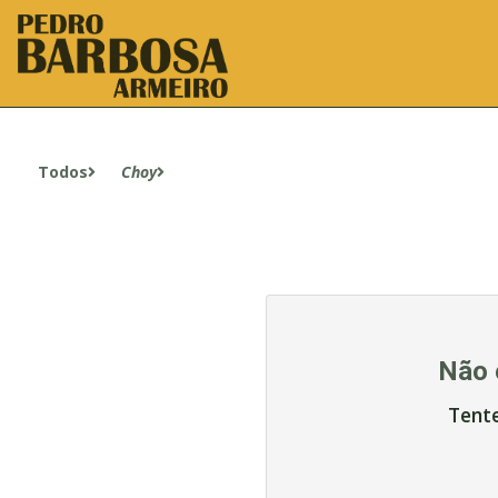
Todos
Choy
Não 
Tent