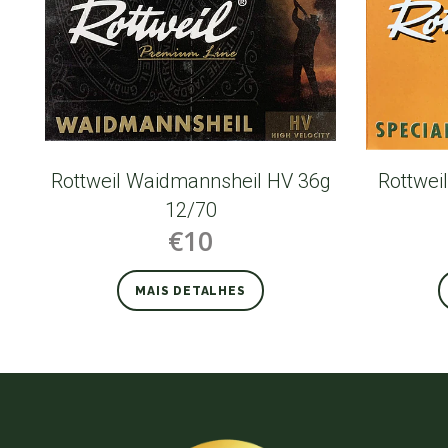
Rottweil Waidmannsheil HV 36g
Rottwei
12/70
€10
MAIS DETALHES